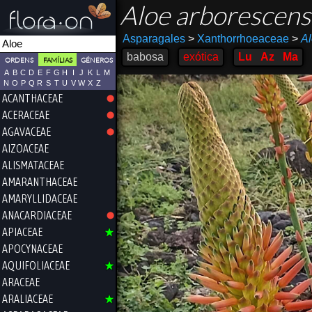
Aloe arborescen
Asparagales
>
Xanthorrhoeaceae
>
A
babosa
exótica
Lu
Az
Ma
ORDENS
FAMÍLIAS
GÉNEROS
A
B
C
D
E
F
G
H
I
J
K
L
M
N
O
P
Q
R
S
T
U
V
W
X
Z
ACANTHACEAE
ACERACEAE
AGAVACEAE
AIZOACEAE
ALISMATACEAE
AMARANTHACEAE
AMARYLLIDACEAE
ANACARDIACEAE
APIACEAE
APOCYNACEAE
AQUIFOLIACEAE
ARACEAE
ARALIACEAE