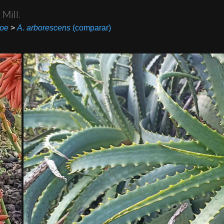
s
Mill.
loe
>
A. arborescens
(comparar)