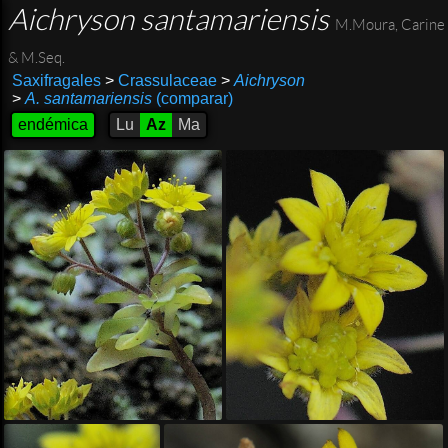
Aichryson santamariensis
M.Moura, Carine
& M.Seq.
Saxifragales
>
Crassulaceae
>
Aichryson
>
A. santamariensis
(comparar)
endémica
Lu
Az
Ma