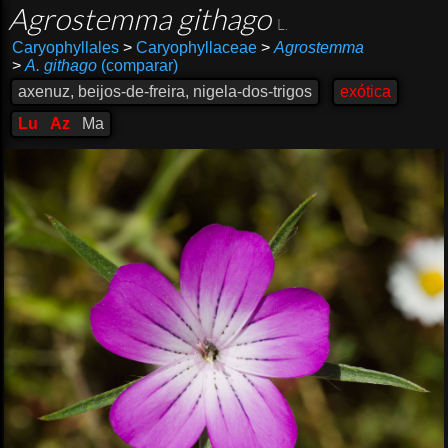
Agrostemma githago
L.
Caryophyllales
>
Caryophyllaceae
>
Agrostemma
>
A. githago
(comparar)
axenuz, beijos-de-freira, nigela-dos-trigos
exótica
Lu
Az
Ma