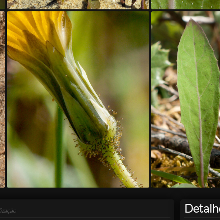
Detalh
ização