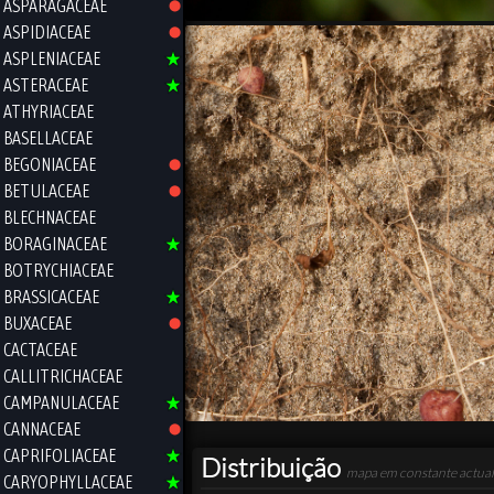
ASPARAGACEAE
ASPIDIACEAE
ASPLENIACEAE
ASTERACEAE
ATHYRIACEAE
BASELLACEAE
BEGONIACEAE
BETULACEAE
BLECHNACEAE
BORAGINACEAE
BOTRYCHIACEAE
BRASSICACEAE
BUXACEAE
CACTACEAE
CALLITRICHACEAE
CAMPANULACEAE
CANNACEAE
CAPRIFOLIACEAE
Distribuição
mapa em constante actual
CARYOPHYLLACEAE