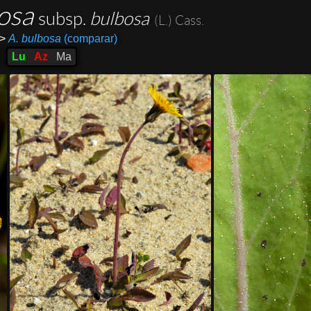
bosa
subsp.
bulbosa
(L.) Cass.
>
A. bulbosa
(comparar)
Lu
Az
Ma