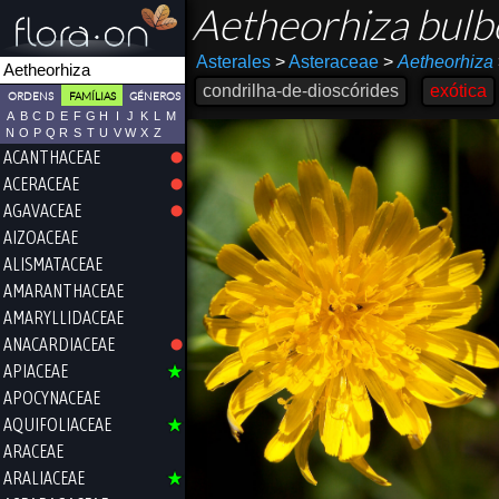
Aetheorhiza bul
Asterales
>
Asteraceae
>
Aetheorhiza
condrilha-de-dioscórides
exótica
ORDENS
FAMÍLIAS
GÉNEROS
A
B
C
D
E
F
G
H
I
J
K
L
M
N
O
P
Q
R
S
T
U
V
W
X
Z
ACANTHACEAE
ACERACEAE
AGAVACEAE
AIZOACEAE
ALISMATACEAE
AMARANTHACEAE
AMARYLLIDACEAE
ANACARDIACEAE
APIACEAE
APOCYNACEAE
AQUIFOLIACEAE
ARACEAE
ARALIACEAE