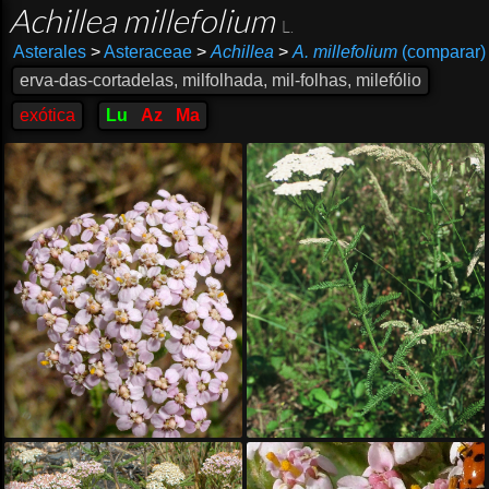
Achillea millefolium
L.
Asterales
>
Asteraceae
>
Achillea
>
A. millefolium
(comparar)
erva-das-cortadelas, milfolhada, mil-folhas, milefólio
exótica
Lu
Az
Ma