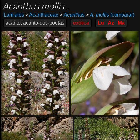
Acanthus mollis
L.
Lamiales
>
Acanthaceae
>
Acanthus
>
A. mollis
(comparar)
acanto, acanto-dos-poetas
exótica
Lu
Az
Ma